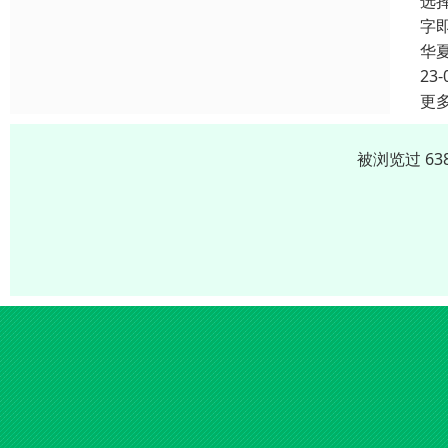
选
字
华
23-
更
被浏览过 63