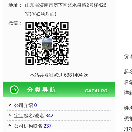
地址：
山东省济南市历下区浆水泉路2号楼426
室(省妇幼对面)
微信：
价
起
本站共被浏览过 6381404 次
名
详
公司介绍
0
姓
宝宝起名/改名
342
想
公司机构取名
237
准