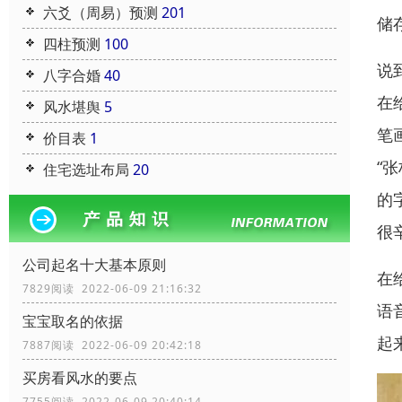
六爻（周易）预测
201
储
四柱预测
100
说
八字合婚
40
在
风水堪舆
5
笔
价目表
1
“
住宅选址布局
20
的
很
公司起名十大基本原则
在
7829阅读 2022-06-09 21:16:32
语
宝宝取名的依据
起
7887阅读 2022-06-09 20:42:18
买房看风水的要点
7755阅读 2022-06-09 20:40:14