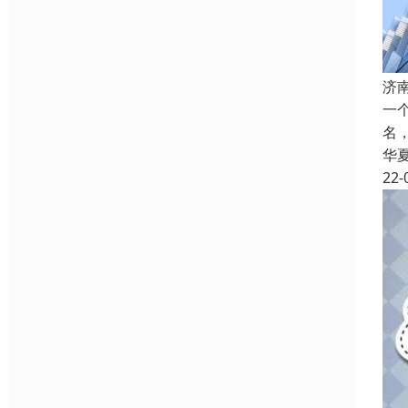
济
一
名
华
22-