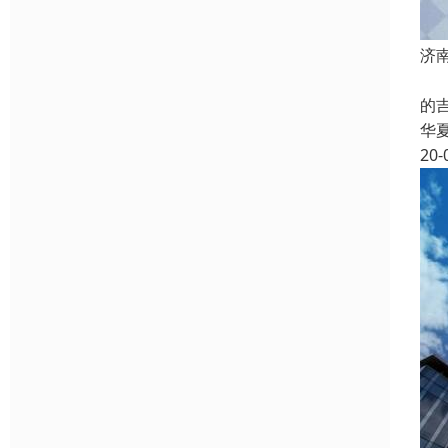
济
一
的
华
20-