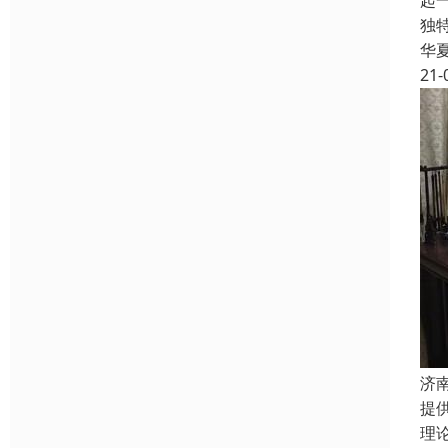
起
独
华
21-
济
提
理