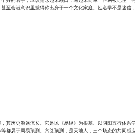
一个好的名字，应该是念起来顺口，写起来简单，容易被记住，
，甚至会潜意识里觉得你出身于一个文化家庭。姓名学不是迷信
畴，其历史源远流长。它是以《易经》为根基、以阴阳五行体系
等等都属于周易预测。六爻预测，是天地人，三个场态的共同感