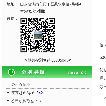
地址：
山东省济南市历下区浆水泉路2号楼426
室(省妇幼对面)
微信：
价
6
本站共被浏览过 6390504 次
优
晖
公司介绍
0
尔
宝宝起名/改名
342
一
公司机构取名
237