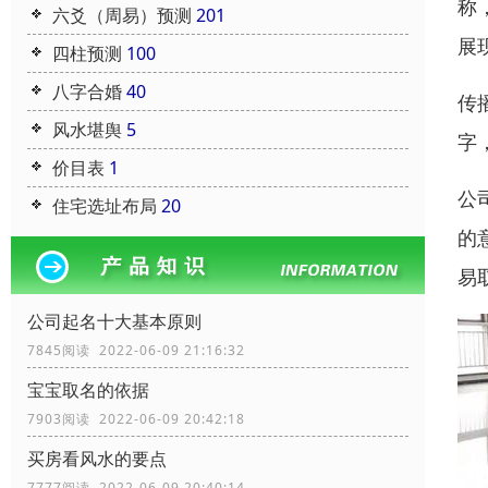
称
六爻（周易）预测
201
展
四柱预测
100
八字合婚
40
传
风水堪舆
5
字
价目表
1
公
住宅选址布局
20
的
易
公司起名十大基本原则
7845阅读 2022-06-09 21:16:32
宝宝取名的依据
7903阅读 2022-06-09 20:42:18
买房看风水的要点
7777阅读 2022-06-09 20:40:14