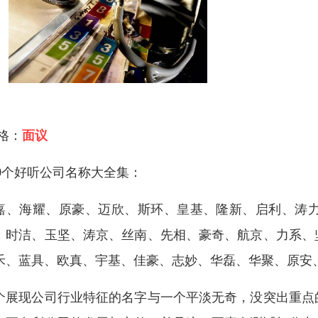
 格：
面议
00个好听公司名称大全集：
嘉、海耀、原豪、迈欣、斯环、皇基、隆新、启利、涛
、时洁、玉坚、涛京、丝南、先相、豪奇、航京、力系、
禾、蓝具、欧真、宇基、佳豪、志妙、华磊、华聚、原安
个展现公司行业特征的名字与一个平淡无奇，没突出重点