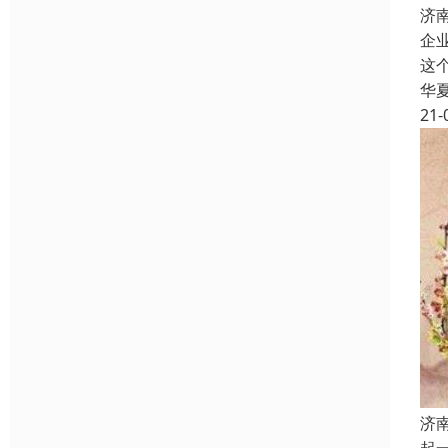
济
企
这
华
21-
济