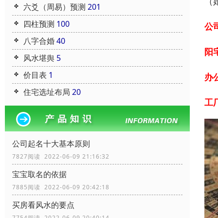
（
六爻（周易）预测
201
四柱预测
100
公
八字合婚
40
阳
风水堪舆
5
价目表
1
办
住宅选址布局
20
工
公司起名十大基本原则
7827阅读 2022-06-09 21:16:32
宝宝取名的依据
7885阅读 2022-06-09 20:42:18
买房看风水的要点
7754阅读 2022-06-09 20:40:14