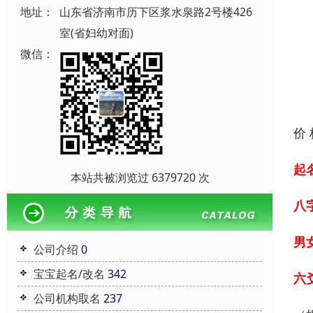
地址：
山东省济南市历下区浆水泉路2号楼426
室(省妇幼对面)
微信：
价
起
本站共被浏览过 6379720 次
八
男
公司介绍
0
宝宝起名/改名
342
六
公司机构取名
237