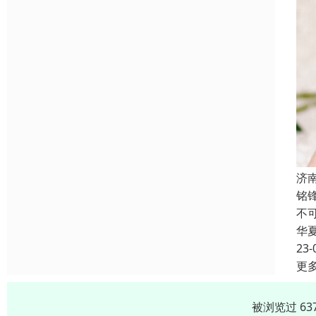
济
铭
不
华
23-
更
被浏览过 63