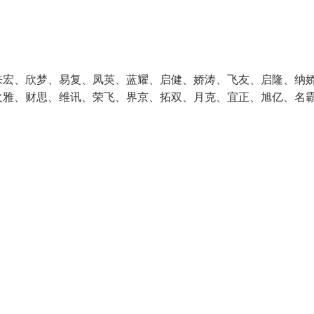
来宏、欣梦、易复、凤英、蓝耀、启健、娇涛、飞友、启隆、纳
火雅、财思、维讯、荣飞、界京、拓双、月克、宜正、旭亿、名