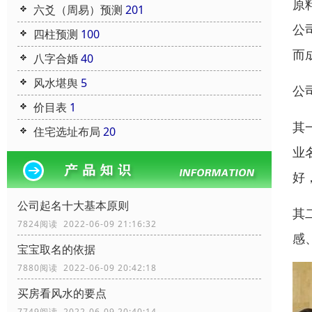
原
六爻（周易）预测
201
公
四柱预测
100
而
八字合婚
40
风水堪舆
5
公
价目表
1
其
住宅选址布局
20
业
好
公司起名十大基本原则
其
7824阅读 2022-06-09 21:16:32
感
宝宝取名的依据
7880阅读 2022-06-09 20:42:18
买房看风水的要点
7749阅读 2022-06-09 20:40:14