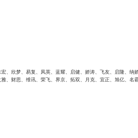
来宏、欣梦、易复、凤英、蓝耀、启健、娇涛、飞友、启隆、纳
火雅、财思、维讯、荣飞、界京、拓双、月克、宜正、旭亿、名