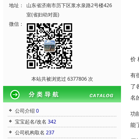
地址：
山东省济南市历下区浆水泉路2号楼426
室(省妇幼对面)
微信：
价
有
本站共被浏览过 6377806 次
了
名
公司介绍
0
功
宝宝起名/改名
342
能
公司机构取名
237