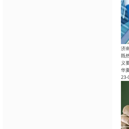
济
既
义
华
23-