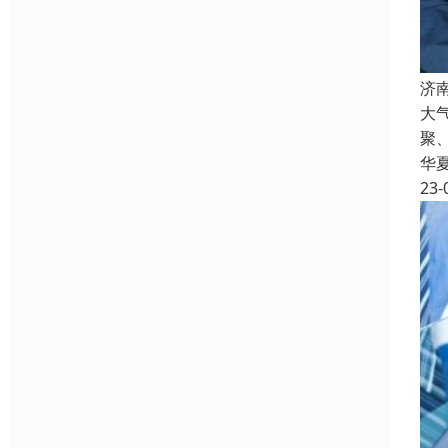
济
大
聚
华
23-