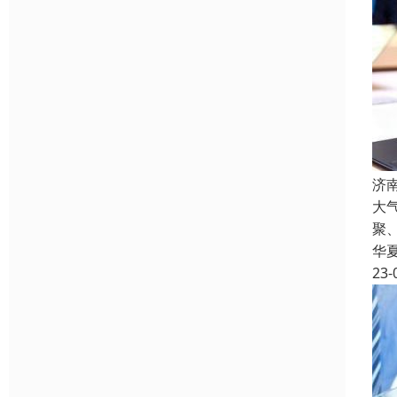
济
大
聚
华
23-