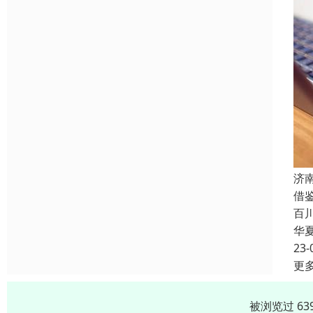
济
借
百
华
23-
更
被浏览过 63