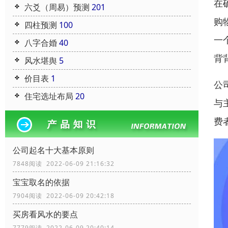
在
六爻（周易）预测
201
购
四柱预测
100
一
八字合婚
40
背
风水堪舆
5
价目表
1
公
住宅选址布局
20
与
费
公司起名十大基本原则
7848阅读 2022-06-09 21:16:32
宝宝取名的依据
7904阅读 2022-06-09 20:42:18
买房看风水的要点
7779阅读 2022-06-09 20:40:14