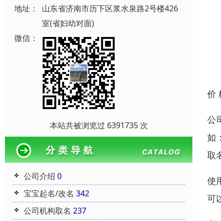
地址：
山东省济南市历下区浆水泉路2号楼426
室(省妇幼对面)
微信：
价
公
本站共被浏览过 6391735 次
如
取
公司介绍
0
使
宝宝起名/改名
342
可
公司机构取名
237