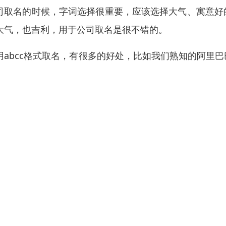
司取名的时候，字词选择很重要，应该选择大气、寓意好
大气，也吉利，用于公司取名是很不错的。
用abcc格式取名，有很多的好处，比如我们熟知的阿里
发展，我们需要打出名气，这时候一个极富内涵又好记的
司命名需要了解主要消费者的特性，才能决定用什么样的
意念偏好，例如用英文或是方言的谐音等。如果可以知道
取得认同。