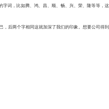
的字词，比如腾、鸿、昌、顺、畅、兴、荣、隆等等，这
巴巴，后两个字相同这就加深了我们的印象。想要公司得
名字就变得十分重要了。
语言对消费者说话。不同特性的消费者都有专属的语言或
主要消费者的特性，并且运用特定的语言模式来命名，比