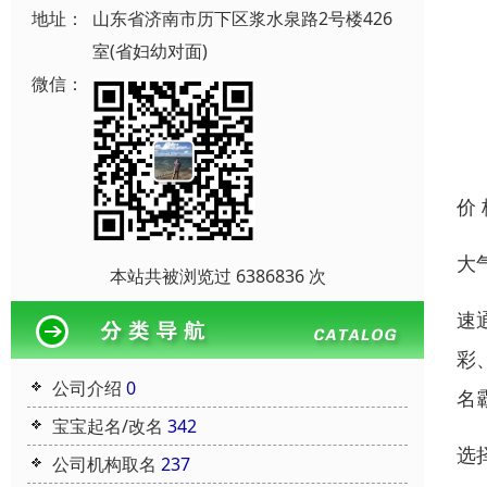
地址：
山东省济南市历下区浆水泉路2号楼426
室(省妇幼对面)
微信：
价
大
本站共被浏览过 6386836 次
速
彩
公司介绍
0
名
宝宝起名/改名
342
选
公司机构取名
237