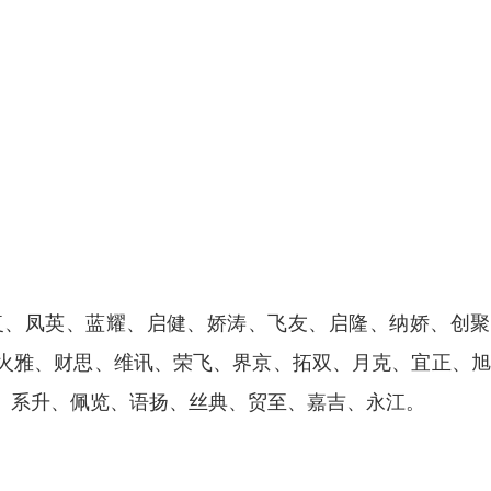
复、凤英、蓝耀、启健、娇涛、飞友、启隆、纳娇、创聚
火雅、财思、维讯、荣飞、界京、拓双、月克、宜正、旭
、系升、佩览、语扬、丝典、贸至、嘉吉、永江。