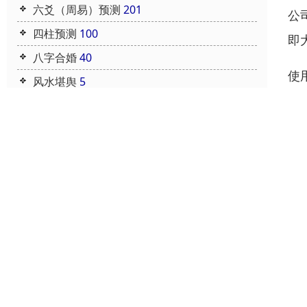
六爻（周易）预测
201
公
四柱预测
100
即
八字合婚
40
使
风水堪舆
5
的
价目表
1
住宅选址布局
20
公
的
易
公司起名十大基本原则
7838阅读 2022-06-09 21:16:32
宝宝取名的依据
7896阅读 2022-06-09 20:42:18
买房看风水的要点
7771阅读 2022-06-09 20:40:14