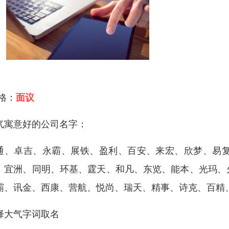
 格：
面议
气寓意好的公司名字：
通、卓吉、永霸、展铁、盈利、百安、来宏、欣梦、易
、宜洲、同明、环基、霆天、和凡、东览、能本、光玛、
霸、讯金、西康、营航、悦尚、瑞天、精事、诗克、百精
择大气字词取名