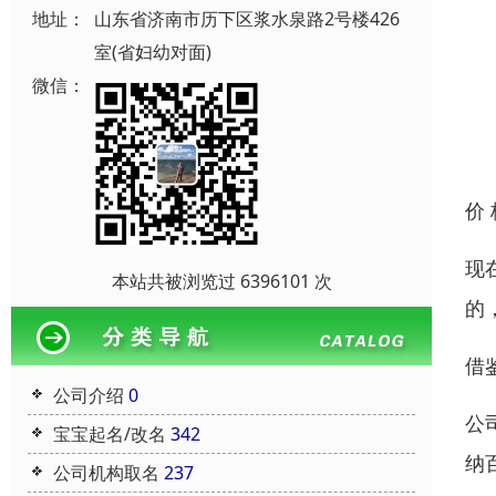
地址：
山东省济南市历下区浆水泉路2号楼426
室(省妇幼对面)
微信：
价
现
本站共被浏览过 6396101 次
的
借
公司介绍
0
公
宝宝起名/改名
342
纳
公司机构取名
237