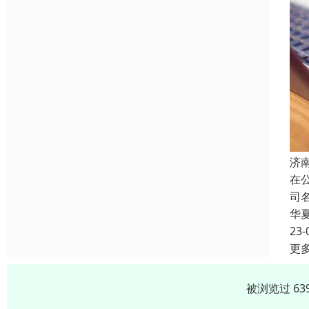
济
在
司
华
23-
更
被浏览过 63