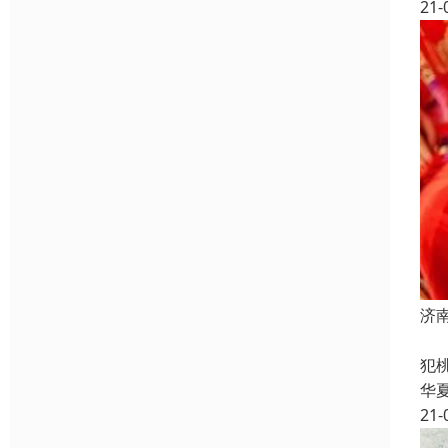
21-
济
1
犯
华
21-