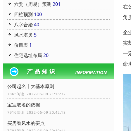
六爻（周易）预测
201
在
四柱预测
100
角
八字合婚
40
企
风水堪舆
5
实
价目表
1
一
住宅选址布局
20
命
公司起名十大基本原则
7865阅读 2022-06-09 21:16:32
宝宝取名的依据
7916阅读 2022-06-09 20:42:18
买房看风水的要点
7791阅读 2022-06-09 20:40:14