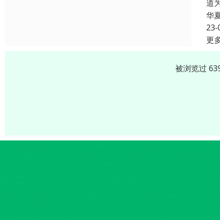
道
华
23-
更
被浏览过 63