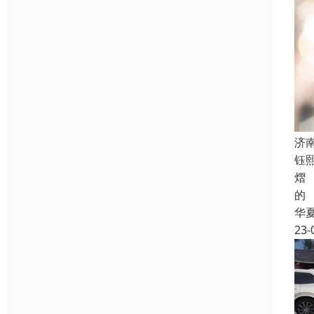
济
钰
熠
的
华
23-