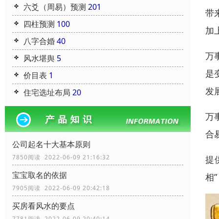
六爻（周易）预测
201
带
四柱预测
100
加
八字合婚
40
万
风水堪舆
5
是
价目表
1
发
住宅选址布局
20
万
合
公司起名十大基本原则
7850阅读 2022-06-09 21:16:32
提
宝宝取名的依据
相
7905阅读 2022-06-09 20:42:18
买房看风水的要点
7781阅读 2022-06-09 20:40:14