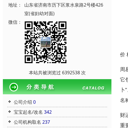
地址：
山东省济南市历下区浆水泉路2号楼426
室(省妇幼对面)
微信：
价
周
本站共被浏览过 6392538 次
它
卜
名
公司介绍
0
宝宝起名/改名
342
财
公司机构取名
237
重