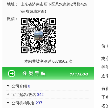
地址：
山东省济南市历下区浆水泉路2号楼426
室(省妇幼对面)
微信：
价
寓
本站共被浏览过 6378502 次
等
逐
公司介绍
0
有
宝宝起名/改名
342
了
公司机构取名
237
名