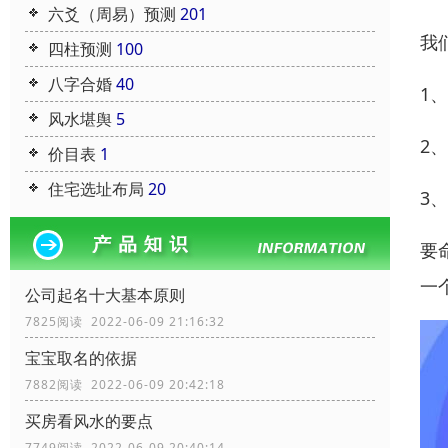
六爻（周易）预测
201
我
四柱预测
100
八字合婚
40
1
风水堪舆
5
2、
价目表
1
住宅选址布局
20
3、
要
一
公司起名十大基本原则
7825阅读 2022-06-09 21:16:32
宝宝取名的依据
7882阅读 2022-06-09 20:42:18
买房看风水的要点
7749阅读 2022-06-09 20:40:14