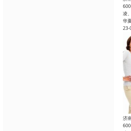
6
凌
华
23-
济
6