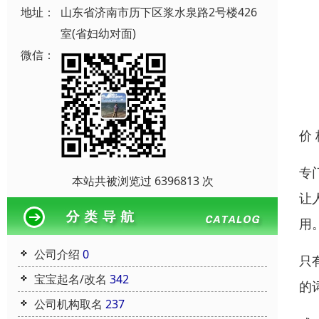
地址：
山东省济南市历下区浆水泉路2号楼426
室(省妇幼对面)
微信：
价
专
本站共被浏览过 6396813 次
让
用
公司介绍
0
只
宝宝起名/改名
342
的
公司机构取名
237