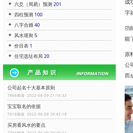
成
六爻（周易）预测
201
字
四柱预测
100
八字合婚
40
功
风水堪舆
5
能
价目表
1
原
住宅选址布局
20
公
而
公司起名十大基本原则
7866阅读 2022-06-09 21:16:32
宝宝取名的依据
7916阅读 2022-06-09 20:42:18
买房看风水的要点
7791阅读 2022-06-09 20:40:14