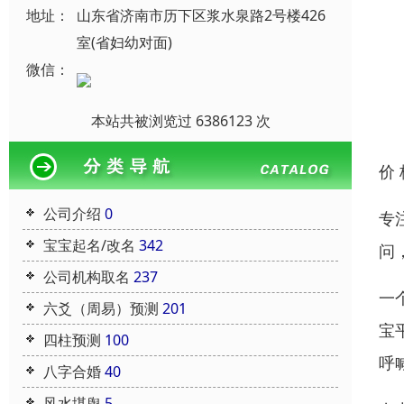
地址：
山东省济南市历下区浆水泉路2号楼426
室(省妇幼对面)
微信：
本站共被浏览过 6386123 次
价
公司介绍
0
专
宝宝起名/改名
342
问
公司机构取名
237
一
六爻（周易）预测
201
宝
四柱预测
100
呼
八字合婚
40
风水堪舆
5